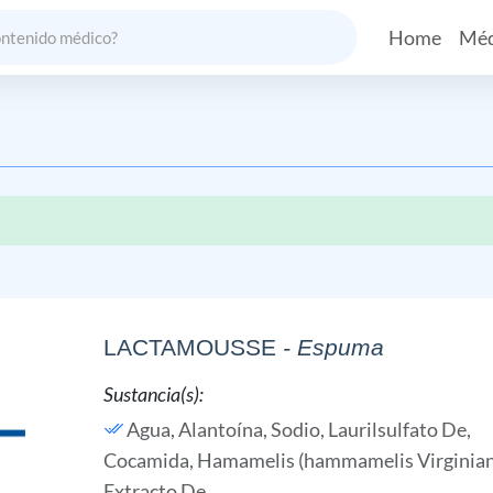
Home
Méd
LACTAMOUSSE
- Espuma
Sustancia(s):
Agua,
Alantoína,
Sodio, Laurilsulfato De,
Cocamida,
Hamamelis (hammamelis Virginian
Extracto De