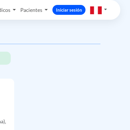
icos
Pacientes
Iniciar sesión
a),