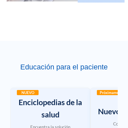
Educación para el paciente
NUEVO
Próximamente
Enciclopedias de la
Nuevos 
salud
Consult
Encuentra la solución