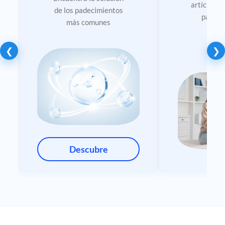
artículos 
de los padecimientos
para m
más comunes
inf
❮
❯
Descubre