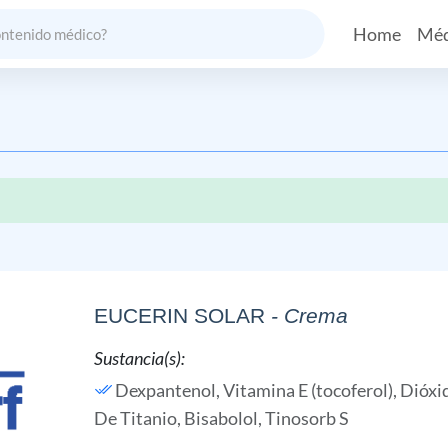
Home
Méd
EUCERIN SOLAR
- Crema
Sustancia(s):
Dexpantenol,
Vitamina E (tocoferol),
Dióxi
De Titanio,
Bisabolol,
Tinosorb S