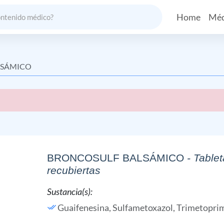
Home
Méd
LSÁMICO
BRONCOSULF BALSÁMICO
- Table
recubiertas
Sustancia(s):
Guaifenesina,
Sulfametoxazol,
Trimetopri