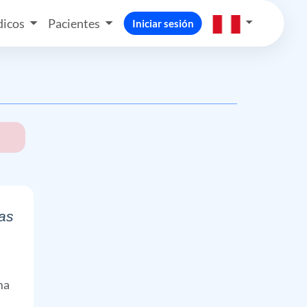
icos
Pacientes
Iniciar sesión
tas
ma