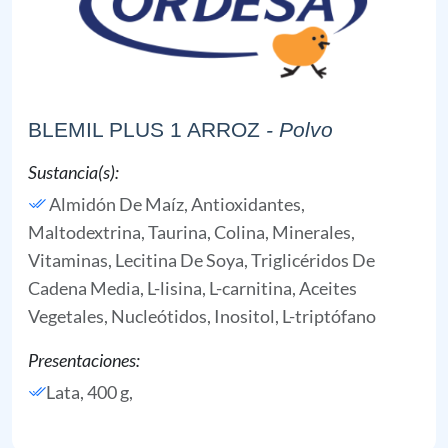
BLEMIL PLUS 1 ARROZ
- Polvo
Sustancia(s):
Almidón De Maíz,
Antioxidantes,
Maltodextrina,
Taurina,
Colina,
Minerales,
Vitaminas,
Lecitina De Soya,
Triglicéridos De
Cadena Media,
L-lisina,
L-carnitina,
Aceites
Vegetales,
Nucleótidos,
Inositol,
L-triptófano
Presentaciones:
Lata, 400 g,