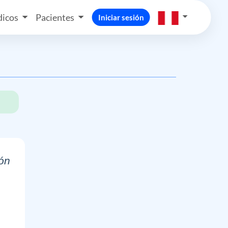
icos
Pacientes
Iniciar sesión
ón